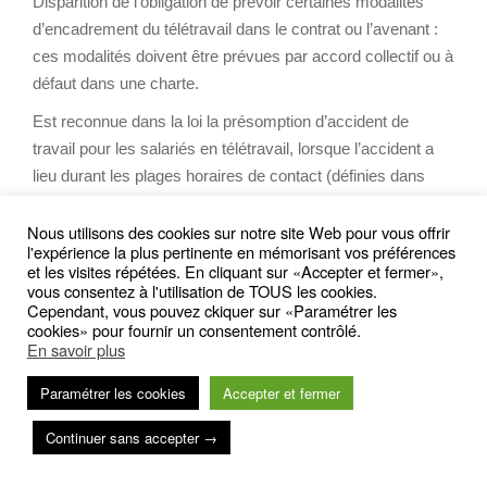
Disparition de l’obligation de prévoir certaines modalités
d’encadrement du télétravail dans le contrat ou l’avenant :
ces modalités doivent être prévues par accord collectif ou à
défaut dans une charte.
Est reconnue dans la loi la présomption d’accident de
travail pour les salariés en télétravail, lorsque l’accident a
lieu durant les plages horaires de contact (définies dans
l’accord ou à défaut dans la charte).
Nous utilisons des cookies sur notre site Web pour vous offrir

Le congés de mobilitéet le transfert de salariés
l'expérience la plus pertinente en mémorisant vos préférences
et les visites répétées. En cliquant sur «Accepter et fermer»,
Suppression du seuil de 1 000 salariés pour appliquer les
vous consentez à l'utilisation de TOUS les cookies.
règles relatives au congé de mobilité ou de transfert d’entité
Cependant, vous pouvez ckiquer sur «Paramétrer les
cookies» pour fournir un consentement contrôlé.

Le travail de nuit
En savoir plus
Est actée la légalisation de la jurisprudence de la CA d’Aix-
Paramétrer les cookies
Accepter et fermer
en-Provence concernant le cas d’Auchan selon lequel
l’existence d’un accord collectif suffit à justifier le travail de
Continuer sans accepter →
nuit.