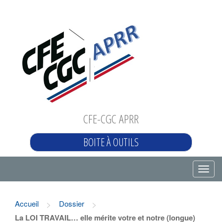
CFE-CGC APRR
BOITE À OUTILS
T
o
g
>
>
Accueil
Dossier
g
La LOI TRAVAIL… elle mérite votre et notre (longue)
l