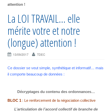
attention !
e
n
La LOI TRAVAIL… elle
a
v
mérite votre et notre
i
g
(longue) attention !
a
t
13/09/2017
TDEC
i
o
n
Ce dossier se veut simple, synthétique et informatif… mais
il comporte beaucoup de données :
Décryptages du contenu des ordonnances…
BLOC 1
: Le renforcement de la négociation collective
L’articulation de l’accord collectif de branche de